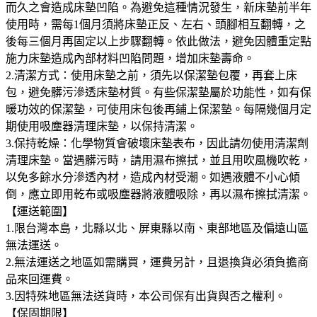
而久之會造成床墊凹陷。為避免這種情況發生，新床墊前半年
使用時，需每1個月須將床墊正反、左右、頭腳相互翻轉，之
後每三個月再固定以上步驟翻轉。依此做法，避免因體重定點
施力床墊造成內部材料凹陷問題，增加床墊壽命。
2.清潔方式：使用床墊之前，須先以保潔墊包覆，再套上床
包，避免髒污滲透床墊材質。有些保潔墊屬於功能性，如有保
暖功效的保潔墊，可使用床包後再鋪上保潔墊。每隔幾個月定
期使用吸塵器清理床墊，以保持清潔。
3.保持乾燥：化學物質會破壞床墊表布，因此請勿使用清潔劑
清理床墊。當遇髒污時，請用濕布擦拭，並且用吹風機吹乾，
以免多餘水分滲透內材，造成內材受潮。如遇液體不小心傾
倒，應立即用乾布或吸塵器將液體吸除，再以濕布擦拭清潔。
【運送範圍】
1.限台灣本島，北縣以北、屏東縣以南、東部地區及偏遠山區
無法運送。
2.無法運送之地區如需購買，運費另計，且退換貨必須負擔商
品來回運費。
3.因特殊地區無法送貨時，本公司保有出貨與否之權利。
【保固期限】