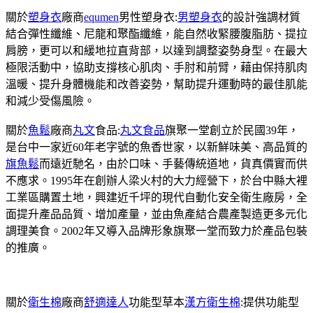
關於
塑身衣
廠商
equmen
男性塑身衣:
男塑身衣
的設計強調材質
結合彈性纖維、尼龍和聚酯纖維，能自然收緊腰腹脂肪、提拉
肩膀，更可以和緩地拉直背部，以達到調整姿勢身型。在最大
極限活動中，協助支撐核心肌肉、手肘和前臂，藉由保持肌肉
溫暖、提升身體機能和改善姿勢，幫助提升運動時的最佳肌能
和減少受傷風險。
關於
魚鬆
廠商
丸文
食品:
丸文食品
旗聚一堂創立於民國39年，
是台中一家近60年老字號的魚香世家，以新鮮味美、高品質的
旗魚鬆
而遠近馳名，由於口味、手藝傳統道地，貨真價實而供
不應求。1995年在創辦人梁火村的大力經營下，於台中縣大裡
工業區購置土地，興建近千坪的現代自動化安全衛生廠房，全
面提升產品品質、增加產量，並由魚產結合農產製造更多元化
調理美食。2002年又導入品牌形象旗聚一堂而致力於產品包裝
的推廣。
關於
衛生棉
廠商
舒適達人
功能型草本
漢方衛生棉
:提供功能型