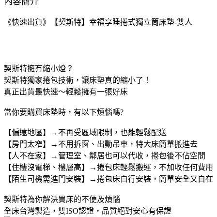
內容簡介
《快速出貨》【契斯特】幸福享睡捲式獨立筒床墊-雙人
契斯特擁有縮小燈？
契斯特獨家捲包技術，讓床墊真的縮小了！
真正出貨最快速～輕鬆擁有一張好床
當你要購買床墊時，有以下煩惱嗎?
【偏遠地區】→不再受區域限制，也能輕鬆配送
【房門太窄】→不用拆窗、出動吊車，特大床簡單搬進去
【人不在家】→管理室、鄰居也可以代收，捲包後不佔空間
【住樓沒電梯、樓層高】→捲包床輕鬆搬運，不加收任何費用
【陌生司機需進門安裝】→捲包床自行安裝，簡單安全又自在
契斯特為你解決買床的不便及煩惱
全床台灣製造，雙ISO認證，品質絕對安心有保證