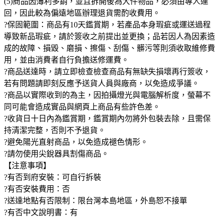
(5)商品因薄利多銷，並且拆開後為大件物品，必須由專人運
回，因此較為偏遠地區辦理退貨需酌收費用。
?保固範圍：商品有10天鑑賞期，若產品本身瑕疵或運送過程
導致新品瑕疵，請於簽收之前提出並更換；品若因人為因素造
成的故障、損毀、磨損、擦傷、刮傷、髒污等則須收取維修費
用，並由消費者自行負擔送修運費。
?商品送達時，請立即檢查檢查商品有無缺失損壞再行簽收，
若有問題請即刻反應予送貨人員與廠商，以免造成爭議。
?商品以實際收到的為主，因拍攝燈光與電腦解析度，螢幕不
同可能會造成實品與網頁上商品有些許色差。
?收貨日十日內為鑑賞期，鑑賞期內勿將外包裝去除，且需保
持清潔完整，否則不予退貨。
?避免陽光直射商品，以免造成褪色情形。
?請勿使用尖銳器具割傷商品。
【注意事項】
?有否到府安裝：可自行拆裝
?有否安裝費用：否
?送達地點有否限制：限台灣本島地區，外島恕不接單
?有否中文說明書：有