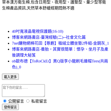
草本漢方衛生棉,包含日用型、夜用型、護墊型、量少型等衛
生棉產品資訊,天然草本舒緩經期悶熱不適
40吋寬液晶電視保護鏡(16-10)
博客來網路書店-臺灣經驗(二)─社會文化篇
7net購物網棉花田【尊爵】稙絨立體坐墊2件組-金鋼灰_1
博客來網路書店-養胎，其實很簡單：懷孕、坐月子及產
後調理大秘笈
ob歐布德【ToRoCkEr】黑Q版李小龍刷毛連帽Tees(共兩
色)_0
載入更多
公開留言
私密留言
發佈留言