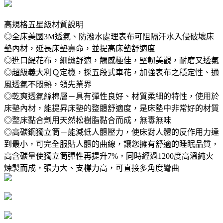
高規格五星級材質說明
◎全床美國3M透氣、防潑水處理表布可阻隔汗水入侵破壞床
墊內材，延長床墊壽命，並提高床墊舒適度
◎進口緹花布，細緻舒適，觸感極佳，堅韌美觀，耐磨又透氣
◎超級義大利Ｑ定機，採五段式車花，加強表布之穩定性、通
風透氣不悶熱，領先業界
◎乾爽透氣絲棉層－具有彈性良好、材質柔細的特性，使用於
床墊內材，能提昇床墊的整體舒適度，是床墊中非常好的材質
◎整床黏合劑用天然松樹脂黏合而成，無毒無味
◎高碳鋼獨立筒－能減低人體壓力，使床對人體的反作用力達
到最小，可完全服貼人體的曲線，讓您擁有舒適的睡眠品質，
高含碳量使獨立筒彈性再提升7%，同時經過1200度高溫純火
煉製而成，張力大、支橕力高，可直接多角度彎曲