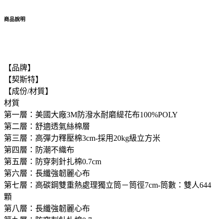
商品說明
【品牌】
【契斯特】
【成份/材質】
材質
第一層：美國大廠3M防潑水耐磨緹花布100%POLY
第二層：舒適透氣絲棉層
第三層：高彈力釋壓棉3cm-採用20kg級立方米
第四層：防潮不織布
第五層：防穿刺針扎棉0.7cm
第六層：長纖強韌麗心布
第七層：高碳鋼雙重熱處理獨立筒－筒徑7cm-筒數：雙人644
顆
第八層：長纖強韌麗心布