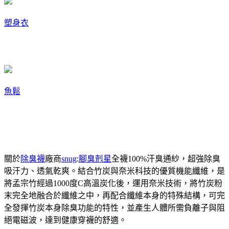
塑身衣
魚鬆
關於
除臭襪
廠商
snug
:
腳臭剋星
全襪100%汗臭通紗，超強除臭
吸汗力、透氣乾爽。結合竹炭與奈米科技的優質機能纖維，是
將孟宗竹經過1000度C高溫炭化後，運用奈米技術，將竹炭粉
末完全地融合於纖維之中，再配合纖維本身的特殊結構，可完
全發揮竹炭本身除臭功能的特性，並產生人體所需負離子與阻
絕電磁波，達到健康穿襪的舒適。