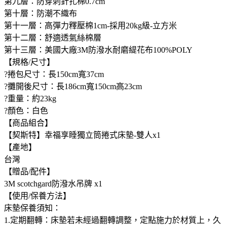
第九層：防穿刺針扎棉0.7cm
第十層：防潮不織布
第十一層：高彈力釋壓棉1cm-採用20kg級-立方米
第十二層：舒適透氣絲棉層
第十三層：美國大廠3M防潑水耐磨緹花布100%POLY
【規格/尺寸】
?捲包尺寸：長150cm寬37cm
?攤開後尺寸：長186cm寬150cm高23cm
?重量：約23kg
?顏色：白色
【商品組合】
【契斯特】幸福享睡獨立筒捲式床墊-雙人x1
【產地】
台灣
【贈品/配件】
3M scotchgard防潑水吊牌 x1
【使用/保養方法】
床墊保養須知：
1.定期翻轉：床墊若未經過翻轉調整，定點施力於材質上，久