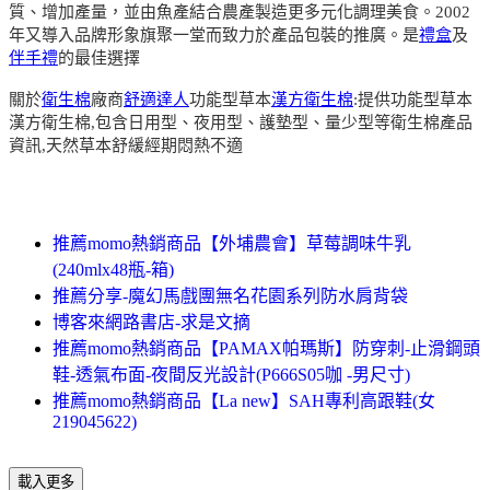
質、增加產量，並由魚產結合農產製造更多元化調理美食。2002
年又導入品牌形象旗聚一堂而致力於產品包裝的推廣。是
禮盒
及
伴手禮
的最佳選擇
關於
衛生棉
廠商
舒適達人
功能型草本
漢方衛生棉
:提供功能型草本
漢方衛生棉,包含日用型、夜用型、護墊型、量少型等衛生棉產品
資訊,天然草本舒緩經期悶熱不適
推薦momo熱銷商品【外埔農會】草莓調味牛乳
(240mlx48瓶-箱)
推薦分享-魔幻馬戲團無名花園系列防水肩背袋
博客來網路書店-求是文摘
推薦momo熱銷商品【PAMAX帕瑪斯】防穿刺-止滑鋼頭
鞋-透氣布面-夜間反光設計(P666S05咖 -男尺寸)
推薦momo熱銷商品【La new】SAH專利高跟鞋(女
219045622)
載入更多