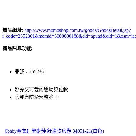
商品網址
:
http://www.momoshop.com.tw/goods/GoodsDetail.jsp?
i_code=2652361&memid=6000000188&cid=apuad&oid=1&osm=le
商品訊息功能
:
品號：2652361
好穿又可愛的嬰幼兒鞋款
底部有防滑顆粒唷~~
【baby童衣】學步鞋 舒適軟底鞋 34051-21(白色)