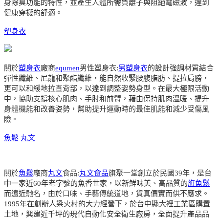
身除臭功能的特性，並產生人體所需負離子與阻絕電磁波，達到
健康穿襪的舒適。
塑身衣
關於
塑身衣
廠商
equmen
男性塑身衣:
男塑身衣
的設計強調材質結合
彈性纖維、尼龍和聚酯纖維，能自然收緊腰腹脂肪、提拉肩膀，
更可以和緩地拉直背部，以達到調整姿勢身型。在最大極限活動
中，協助支撐核心肌肉、手肘和前臂，藉由保持肌肉溫暖、提升
身體機能和改善姿勢，幫助提升運動時的最佳肌能和減少受傷風
險。
魚鬆
丸文
關於
魚鬆
廠商
丸文
食品:
丸文食品
旗聚一堂創立於民國39年，是台
中一家近60年老字號的魚香世家，以新鮮味美、高品質的
旗魚鬆
而遠近馳名，由於口味、手藝傳統道地，貨真價實而供不應求。
1995年在創辦人梁火村的大力經營下，於台中縣大裡工業區購置
土地，興建近千坪的現代自動化安全衛生廠房，全面提升產品品