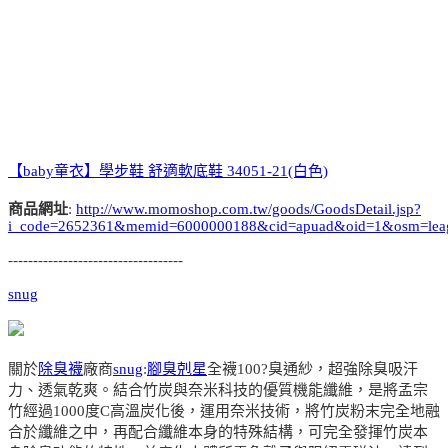
【baby童衣】學步鞋 舒適軟底鞋 34051-21(白色)
商品網址
:
http://www.momoshop.com.tw/goods/GoodsDetail.jsp?
i_code=2652361&memid=6000000188&cid=apuad&oid=1&osm=lea
-----------------------------------
snug
關於
除臭襪
廠商
snug
:
腳臭剋星
全襪100?臭通紗，超強除臭吸汗
力、透氣乾爽。結合竹炭與奈米科技的優質機能纖維，是將孟宗
竹經過1000度C高溫炭化後，運用奈米技術，將竹炭粉末完全地融
合於纖維之中，再配合纖維本身的特殊結構，可完全發揮竹炭本