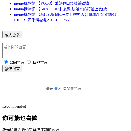
momo購物網-【YOCO】蕾絲假口袋絲質短褲
momo購物網-【BRAPPERS】女款 浪漫雪紡短袖上衣(綠)
momo購物網-【MITSUBISHI三菱】薄型大容量清淨除濕機MJ-
E105BJ(四季烘被機AD-E103TW)
載入更多
公開留言
私密留言
發佈留言
請先
登入
以發表留言。
Recommended
你可能也喜歡
為你精選 3 篇值得延伸閱讀的內容