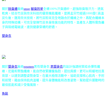
關於
除臭襪
廠商
snug
:
腳臭剋星
全襪100%汗臭通紗，超強除臭吸汗力、透氣
乾爽。結合竹炭與奈米科技的優質機能纖維，是將孟宗竹經過1000度C高溫
炭化後，運用奈米技術，將竹炭粉末完全地融合於纖維之中，再配合纖維本
身的特殊結構，可完全發揮竹炭本身除臭功能的特性，並產生人體所需負離
子與阻絕電磁波，達到健康穿襪的舒適。
塑身衣
關於
塑身衣
廠商
equmen
男性塑身衣:
男塑身衣
的設計強調材質結合彈性纖
維、尼龍和聚酯纖維，能自然收緊腰腹脂肪、提拉肩膀，更可以和緩地拉直
背部，以達到調整姿勢身型。在最大極限活動中，協助支撐核心肌肉、手肘
和前臂，藉由保持肌肉溫暖、提升身體機能和改善姿勢，幫助提升運動時的
最佳肌能和減少受傷風險。
魚鬆