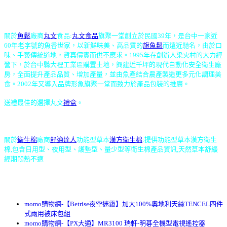
關於
魚鬆
廠商
丸文
食品:
丸文食品
旗聚一堂創立於民國39年，是台中一家近
60年老字號的魚香世家，以新鮮味美、高品質的
旗魚鬆
而遠近馳名，由於口
味、手藝傳統道地，貨真價實而供不應求。1995年在創辦人梁火村的大力經
營下，於台中縣大裡工業區購置土地，興建近千坪的現代自動化安全衛生廠
房，全面提升產品品質、增加產量，並由魚產結合農產製造更多元化調理美
食。2002年又導入品牌形象旗聚一堂而致力於產品包裝的推廣。
送禮最佳的選擇丸文
禮盒
。
關於
衛生棉
廠商
舒適達人
功能型草本
漢方衛生棉
:提供功能型草本漢方衛生
棉,包含日用型、夜用型、護墊型、量少型等衛生棉產品資訊,天然草本舒緩
經期悶熱不適
momo購物網-【Betrise夜空迷靄】加大100%奧地利天絲TENCEL四件
式兩用被床包組
momo購物網-【PX大通】MR3100 瑞軒-明碁全機型電視遙控器