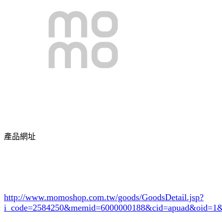
產品網址
http://www.momoshop.com.tw/goods/GoodsDetail.jsp?
i_code=2584250
&memid=6000000188&cid=apuad&oid=1&