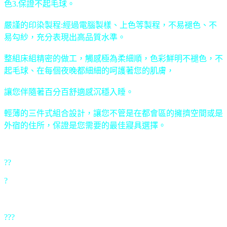
色3.保證不起毛球。
嚴謹的印染製程:經過電腦製樣、上色等製程，不易褪色、不
易勾紗，充分表現出高品質水準。
整組床組精密的做工，觸感極為柔細順，色彩鮮明不褪色，不
起毛球、在每個夜晚都細細的呵護著您的肌膚，
讓您伴隨著百分百舒適感沉穩入睡。
輕薄的三件式組合設計，讓您不管是在都會區的擁擠空間或是
外宿的住所，保證是您需要的最佳寢具選擇。
??
?
???