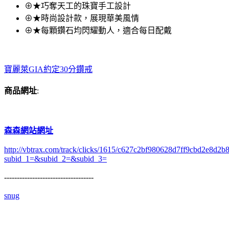
⊕★巧奪天工的珠寶手工設計
⊕★時尚設計款，展現華美風情
⊕★每顆鑽石均閃耀動人，適合每日配戴
寶麗萊GIA約定30分鑽戒
商品網址
:
森森網站網址
http://vbtrax.com/track/clicks/1615/c627c2bf980628d7ff9cbd2e8
subid_1=&subid_2=&subid_3=
-----------------------------------
snug