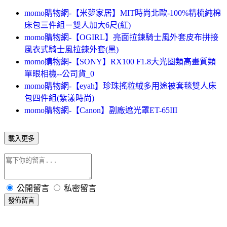
momo購物網-【米夢家居】MIT時尚北歐-100%精梳純棉
床包三件組－雙人加大6尺(紅)
momo購物網-【OGIRL】亮面拉鍊騎士風外套皮布拼接
風衣式騎士風拉鍊外套(黑)
momo購物網-【SONY】RX100 F1.8大光圈類高畫質類
單眼相機--公司貨_0
momo購物網-【eyah】珍珠搖粒絨多用途被套毯雙人床
包四件組(紫漾時尚)
momo購物網-【Canon】副廠遮光罩ET-65III
載入更多
公開留言
私密留言
發佈留言