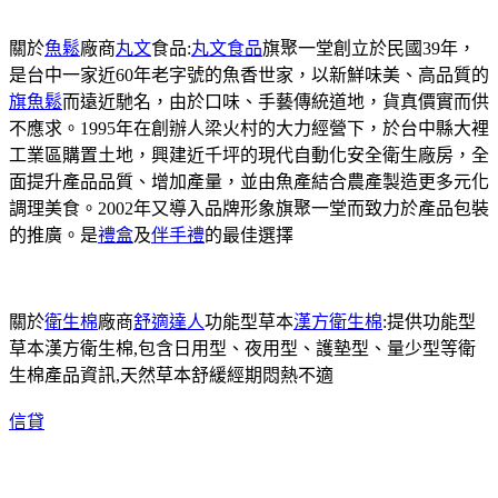
關於
魚鬆
廠商
丸文
食品:
丸文食品
旗聚一堂創立於民國39年，
是台中一家近60年老字號的魚香世家，以新鮮味美、高品質的
旗魚鬆
而遠近馳名，由於口味、手藝傳統道地，貨真價實而供
不應求。1995年在創辦人梁火村的大力經營下，於台中縣大裡
工業區購置土地，興建近千坪的現代自動化安全衛生廠房，全
面提升產品品質、增加產量，並由魚產結合農產製造更多元化
調理美食。2002年又導入品牌形象旗聚一堂而致力於產品包裝
的推廣。是
禮盒
及
伴手禮
的最佳選擇
關於
衛生棉
廠商
舒適達人
功能型草本
漢方衛生棉
:提供功能型
草本漢方衛生棉,包含日用型、夜用型、護墊型、量少型等衛
生棉產品資訊,天然草本舒緩經期悶熱不適
信貸