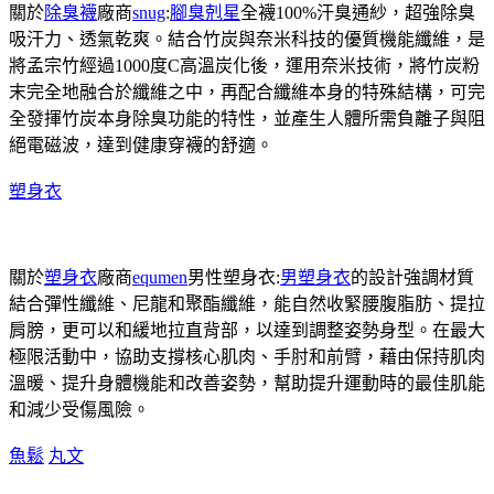
關於
除臭襪
廠商
snug
:
腳臭剋星
全襪100%汗臭通紗，超強除臭
吸汗力、透氣乾爽。結合竹炭與奈米科技的優質機能纖維，是
將孟宗竹經過1000度C高溫炭化後，運用奈米技術，將竹炭粉
末完全地融合於纖維之中，再配合纖維本身的特殊結構，可完
全發揮竹炭本身除臭功能的特性，並產生人體所需負離子與阻
絕電磁波，達到健康穿襪的舒適。
塑身衣
關於
塑身衣
廠商
equmen
男性塑身衣:
男塑身衣
的設計強調材質
結合彈性纖維、尼龍和聚酯纖維，能自然收緊腰腹脂肪、提拉
肩膀，更可以和緩地拉直背部，以達到調整姿勢身型。在最大
極限活動中，協助支撐核心肌肉、手肘和前臂，藉由保持肌肉
溫暖、提升身體機能和改善姿勢，幫助提升運動時的最佳肌能
和減少受傷風險。
魚鬆
丸文