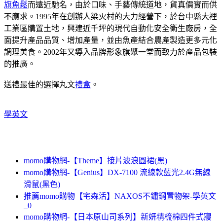
旗魚鬆
而遠近馳名，由於口味、手藝傳統道地，貨真價實而供
不應求。1995年在創辦人梁火村的大力經營下，於台中縣大裡
工業區購置土地，興建近千坪的現代自動化安全衛生廠房，全
面提升產品品質、增加產量，並由魚產結合農產製造更多元化
調理美食。2002年又導入品牌形象旗聚一堂而致力於產品包裝
的推廣。
送禮最佳的選擇丸文
禮盒
。
學英文
momo購物網-【Theme】接片波浪圓裙(黑)
momo購物網-【Genius】DX-7100 流線款藍光2.4G無線
滑鼠(黑色)
推薦momo購物【宅森活】NAXOS不鏽鋼置物架-學英文
_0
momo購物網-【日本原山司系列】新妍精梳棉四件式寢