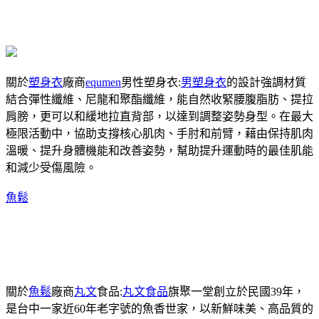
關於
塑身衣
廠商
equmen
男性塑身衣:
男塑身衣
的設計強調材質
結合彈性纖維、尼龍和聚酯纖維，能自然收緊腰腹脂肪、提拉
肩膀，更可以和緩地拉直背部，以達到調整姿勢身型。在最大
極限活動中，協助支撐核心肌肉、手肘和前臂，藉由保持肌肉
溫暖、提升身體機能和改善姿勢，幫助提升運動時的最佳肌能
和減少受傷風險。
魚鬆
關於
魚鬆
廠商
丸文
食品:
丸文食品
旗聚一堂創立於民國39年，
是台中一家近60年老字號的魚香世家，以新鮮味美、高品質的