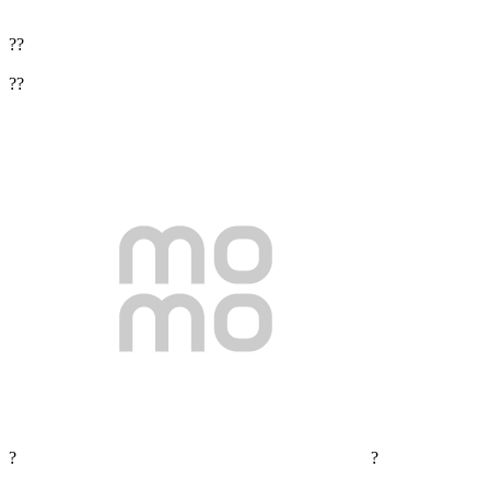
??
??
?
?