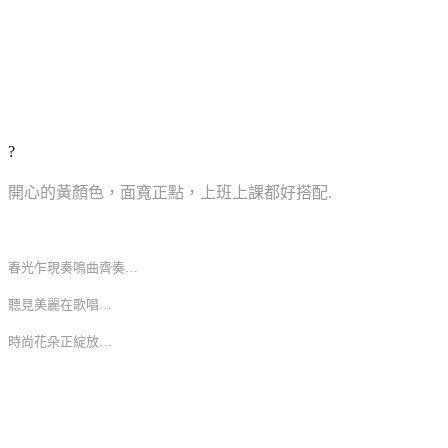
?
開心的黃顏色，面寬正點，上班上課都好搭配.
春光乍現奏鳴曲齊奏…
聽見美麗在歌唱…
時尚花朵正綻放…