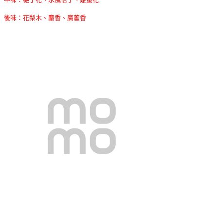
後味：花梨木、麝香、廣藿香