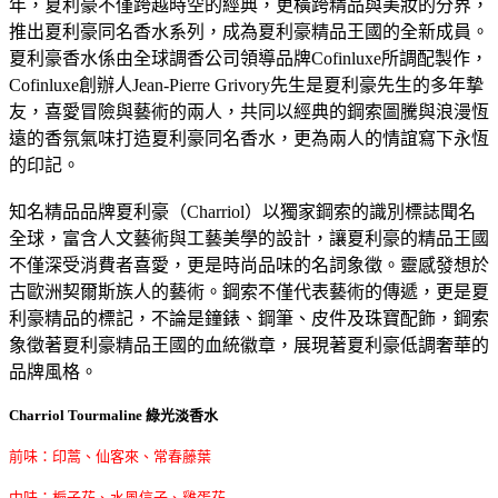
年，夏利豪不僅跨越時空的經典，更橫跨精品與美妝的分界，
推出夏利豪同名香水系列，成為夏利豪精品王國的全新成員。
夏利豪香水係由全球調香公司領導品牌Cofinluxe所調配製作，
Cofinluxe創辦人Jean-Pierre Grivory先生是夏利豪先生的多年摯
友，喜愛冒險與藝術的兩人，共同以經典的鋼索圖騰與浪漫恆
遠的香氛氣味打造夏利豪同名香水，更為兩人的情誼寫下永恆
的印記。
知名精品品牌夏利豪（Charriol）以獨家鋼索的識別標誌聞名
全球，富含人文藝術與工藝美學的設計，讓夏利豪的精品王國
不僅深受消費者喜愛，更是時尚品味的名詞象徵。靈感發想於
古歐洲契爾斯族人的藝術。鋼索不僅代表藝術的傳遞，更是夏
利豪精品的標記，不論是鐘錶、鋼筆、皮件及珠寶配飾，鋼索
象徵著夏利豪精品王國的血統徽章，展現著夏利豪低調奢華的
品牌風格。
Charriol Tourmaline 綠光淡香水
前味：印蒿、仙客來、常春藤葉
中味：梔子花、水風信子、雞蛋花