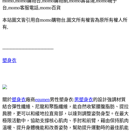
momo,momo購物台,momo購物網,momo壽喜燒,momo親子
台,momo客服電話,momo百貨
本站圖文皆引用自momo購物台,圖文所有權皆為原所有權人所
有,
-----------------------------------
塑身衣
關於
塑身衣
廠商
equmen
男性塑身衣:
男塑身衣
的設計強調材質
結合彈性纖維、尼龍和聚酯纖維，能自然收緊腰腹脂肪、提拉
肩膀，更可以和緩地拉直背部，以達到調整姿勢身型。在最大
極限活動中，協助支撐核心肌肉、手肘和前臂，藉由保持肌肉
溫暖、提升身體機能和改善姿勢，幫助提升運動時的最佳肌能