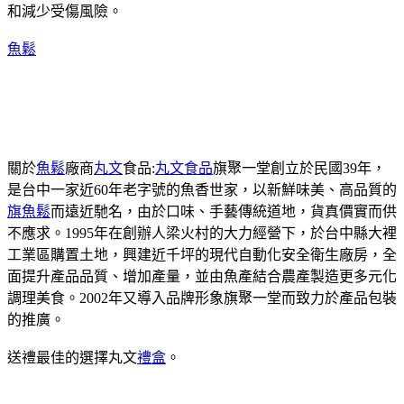
和減少受傷風險。
魚鬆
關於
魚鬆
廠商
丸文
食品:
丸文食品
旗聚一堂創立於民國39年，
是台中一家近60年老字號的魚香世家，以新鮮味美、高品質的
旗魚鬆
而遠近馳名，由於口味、手藝傳統道地，貨真價實而供
不應求。1995年在創辦人梁火村的大力經營下，於台中縣大裡
工業區購置土地，興建近千坪的現代自動化安全衛生廠房，全
面提升產品品質、增加產量，並由魚產結合農產製造更多元化
調理美食。2002年又導入品牌形象旗聚一堂而致力於產品包裝
的推廣。
送禮最佳的選擇丸文
禮盒
。