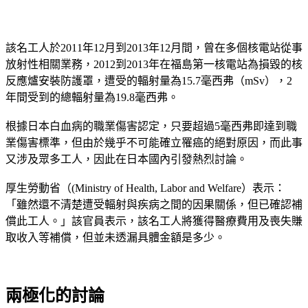
該名工人於2011年12月到2013年12月間，曾在多個核電站從事
放射性相關業務，2012到2013年在福島第一核電站為損毀的核
反應爐安裝防護罩，遭受的輻射量為15.7毫西弗（mSv），2
年間受到的總輻射量為19.8毫西弗。
根據日本白血病的職業傷害認定，只要超過5毫西弗即達到職
業傷害標準，但由於幾乎不可能確立罹癌的絕對原因，而此事
又涉及眾多工人，因此在日本國內引發熱烈討論。
厚生勞動省（(Ministry of Health, Labor and Welfare）表示：
「雖然還不清楚遭受輻射與疾病之間的因果關係，但已確認補
償此工人。」該官員表示，該名工人將獲得醫療費用及喪失賺
取收入等補償，但並未透漏具體金額是多少。
兩極化的討論