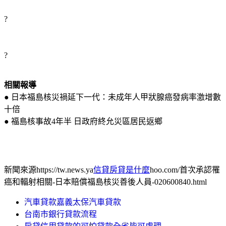
?
?
相關報導
● 日本福島核災禍延下一代：未成年人甲狀腺癌發病率激增數
十倍
● 福島核事故4年半 日政府終允災區居民返鄉
新聞來源https://tw.news.ya
信貸房貸是什麼
hoo.com/首次承認罹
癌和輻射相關-日本賠償福島核災善後人員-020600840.html
汽車貸款嘉義太保汽車貸款
台南市銀行貸款流程