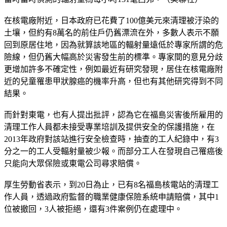
在核電廠附近，日本政府已花費了100億美元來清理被汙染的
土壤，但約有8萬名的前住戶仍舊漂流在外，多數人表示不願
回到原居住地，因為就算該地區的輻射量遠低於專家所謂的危
險線，但仍舊大幅高於災害發生前的標準。專家間的意見分歧
更增加許多不確定性，例如最近有研究發現，居住在核電廠附
近的兒童罹患甲狀腺癌的機率升高，但也有其他研究得到不同
結果。
而針對東電，也有人提出批評，認為它在福島災害後所雇用的
清理工作人員都未接受專業培訓及提供安全的保護措施，在
2013年政府對該站進行安全檢查時，抽查的工人紀錄中，有3
分之一的工人受輻射量被少報。而部分工人在發現自己罹癌後
只能向大眾保險或東電公司尋求賠償。
厚生勞動省表示，到20日為止，已有8名福島核電站的清理工
作人員，透過政府監督的職業健康保險系統申請賠償，其中1
位被撤回，3人被拒絕，還有3件案例仍在處理中。