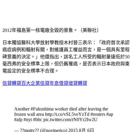
2012年福島第一核電廠全毀的景象。（美聯社）
日本獨協醫科大學放射學教授木村晉三表示：「政府首次承認
癌症病例和輻射有關，對維護員工權益而言，是一個具有里程
碑意義的決定。」他還指出，該名工人所受的輻射量遠低於50
毫西弗的安全標準上限，但仍舊罹癌，是否表示日本政府與東
電設定的安全標準不合理。
信貸轉貸百大企業信貸年息借貸增貸轉貸
Another #Fukushima worker died after leaving the
frozen wall area http://t.co/vSL5veYzTd #reuters #ap
#afp #nyt #bbc pic.twitter.com/rN0Yr2Iw2U
— ??motty?? (@novtnerico) 2015 8月 6日