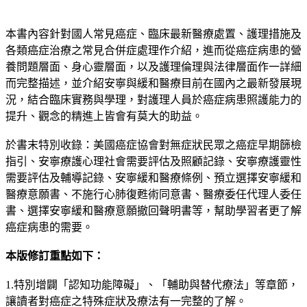
本書內容針對國人常見癌症、臨床最新醫療處置、護理措施及
各類癌症治療之常見合併症處理作介紹，進而從癌症病患的營
養問題層面、身心靈層面，以及護理倫理與法律層面作一詳細
而完整描述，並介紹安寧與緩和醫療目前在國內之最新發展現
況，結合臨床實務與學理，對護理人員於癌症病患照護能力的
提升、觀念的精進上皆會有莫大的助益。
於書末特別收錄：美國癌症協會對無症狀民眾之癌症早期篩檢
指引、安寧療護心理社會需要評估及照顧記錄、安寧療護靈性
需要評估及輔導記錄、安寧緩和醫療條例、預立選擇安寧緩和
醫療意願書、不施行心肺復甦術同意書、醫療委任代理人委任
書、選擇安寧緩和醫療意願撤回聲明書等，幫助學習者更了解
癌症病患的需要。
本版修訂重點如下：
1.特別增闢「認知功能障礙」、「輔助與替代療法」等章節，
讓讀者對癌症之特殊症狀及療法有一完整的了解。