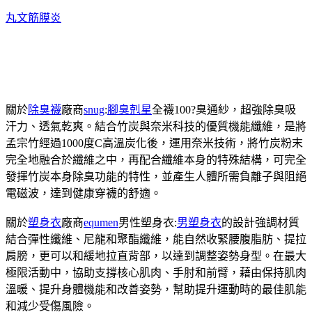
丸文
筋膜炎
關於
除臭襪
廠商
snug
:
腳臭剋星
全襪100?臭通紗，超強除臭吸
汗力、透氣乾爽。結合竹炭與奈米科技的優質機能纖維，是將
孟宗竹經過1000度C高溫炭化後，運用奈米技術，將竹炭粉末
完全地融合於纖維之中，再配合纖維本身的特殊結構，可完全
發揮竹炭本身除臭功能的特性，並產生人體所需負離子與阻絕
電磁波，達到健康穿襪的舒適。
關於
塑身衣
廠商
equmen
男性塑身衣:
男塑身衣
的設計強調材質
結合彈性纖維、尼龍和聚酯纖維，能自然收緊腰腹脂肪、提拉
肩膀，更可以和緩地拉直背部，以達到調整姿勢身型。在最大
極限活動中，協助支撐核心肌肉、手肘和前臂，藉由保持肌肉
溫暖、提升身體機能和改善姿勢，幫助提升運動時的最佳肌能
和減少受傷風險。