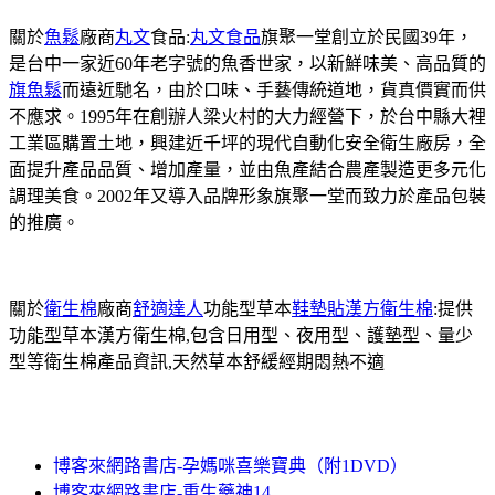
關於
魚鬆
廠商
丸文
食品:
丸文食品
旗聚一堂創立於民國39年，
是台中一家近60年老字號的魚香世家，以新鮮味美、高品質的
旗魚鬆
而遠近馳名，由於口味、手藝傳統道地，貨真價實而供
不應求。1995年在創辦人梁火村的大力經營下，於台中縣大裡
工業區購置土地，興建近千坪的現代自動化安全衛生廠房，全
面提升產品品質、增加產量，並由魚產結合農產製造更多元化
調理美食。2002年又導入品牌形象旗聚一堂而致力於產品包裝
的推廣。
關於
衛生棉
廠商
舒適達人
功能型草本
鞋墊貼
漢方衛生棉
:提供
功能型草本漢方衛生棉,包含日用型、夜用型、護墊型、量少
型等衛生棉產品資訊,天然草本舒緩經期悶熱不適
博客來網路書店-孕媽咪喜樂寶典（附1DVD）
博客來網路書店-重生藥神14