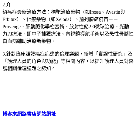
2.介
紹癌症最新治療方法：標靶治療藥物（如Iressa、Avastin與
Erbitux）、化療藥物（如Xeloda）、前列腺癌疫苗－－
Provenge、肝動脈化學栓塞術、放射性釔-90微球治療、光動
力刀療法、硼中子捕獲療法、內視鏡導航手術以及急性骨髓性
白血病輔助治療新藥物。
3.針對臨床照護癌症病患的倫理議題，新增「實證性研究」及
「護理人員的角色與功能」等相關內容，以提升護理人員對醫
護相關倫理議題之認知。
博客來網路書店網站網址